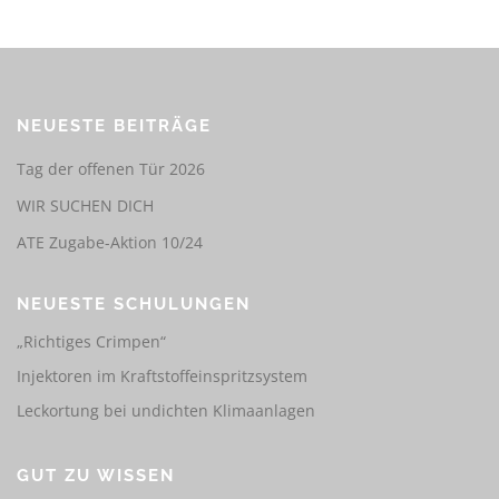
NEUESTE BEITRÄGE
Tag der offenen Tür 2026
WIR SUCHEN DICH
ATE Zugabe-Aktion 10/24
NEUESTE SCHULUNGEN
„Richtiges Crimpen“
Injektoren im Kraftstoffeinspritzsystem
Leckortung bei undichten Klimaanlagen
GUT ZU WISSEN