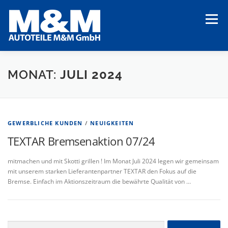
Zum
Inhalt
Menü
springen
STARTSEITE
AKTUELLES
UNSERE KUNDEN
MONAT:
JULI 2024
UNSER UNTERNEHMEN
UNSERE LEISTUNGEN
GEWERBLICHE KUNDEN
/
NEUIGKEITEN
TEXTAR Bremsenaktion 07/24
mitmachen und mit Skotti grillen ! Im Monat Juli 2024 legen wir gemeinsam
mit unserem starken Lieferantenpartner TEXTAR den Fokus auf die
Bremse. Einfach im Aktionszeitraum die bewährte Qualität von …
Suchen