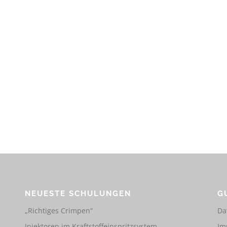
NEUESTE SCHULUNGEN
G
„Richtiges Crimpen“
Da
Injektoren im Kraftstoffeinspritzsystem
Im